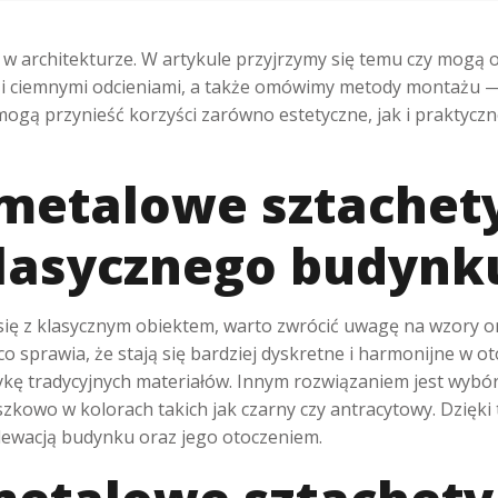
 architekturze. W artykule przyjrzymy się temu czy mogą o
 ciemnymi odcieniami, a także omówimy metody montażu —
ogą przynieść korzyści zarówno estetyczne, jak i praktyczn
metalowe sztachet
lasycznego budynk
ę z klasycznym obiektem, warto zwrócić uwagę na wzory or
co sprawia, że stają się bardziej dyskretne i harmonijne w o
kę tradycyjnych materiałów. Innym rozwiązaniem jest wybór c
kowo w kolorach takich jak czarny czy antracytowy. Dzięk
lewacją budynku oraz jego otoczeniem.