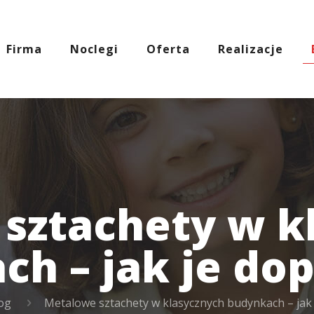
Firma
Noclegi
Oferta
Realizacje
sztachety w k
ch – jak je do
og
Metalowe sztachety w klasycznych budynkach – jak