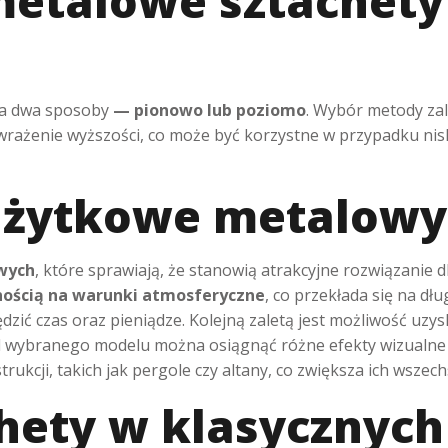
etalowe sztachety
na dwa sposoby
— pionowo lub poziomo
. Wybór metody zal
żenie wyższości, co może być korzystne w przypadku niski
.
 użytkowe metalowy
wych
, które sprawiają, że stanowią atrakcyjne rozwiązanie d
rnością na warunki atmosferyczne
, co przekłada się na d
dzić czas oraz pieniądze. Kolejną zaletą jest możliwość u
od wybranego modelu można osiągnąć różne efekty wizualne 
ukcji, takich jak pergole czy altany, co zwiększa ich wszec
hety w klasycznyc