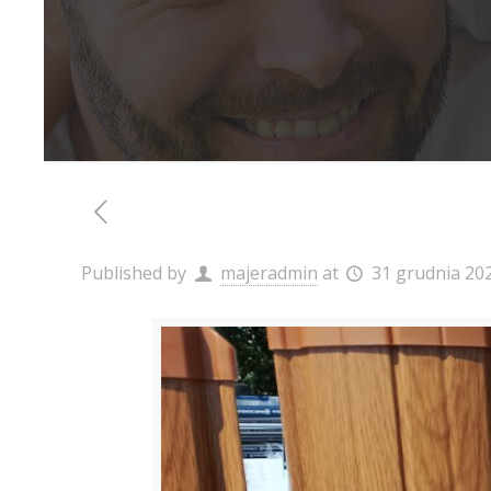
Published by
majeradmin
at
31 grudnia 20