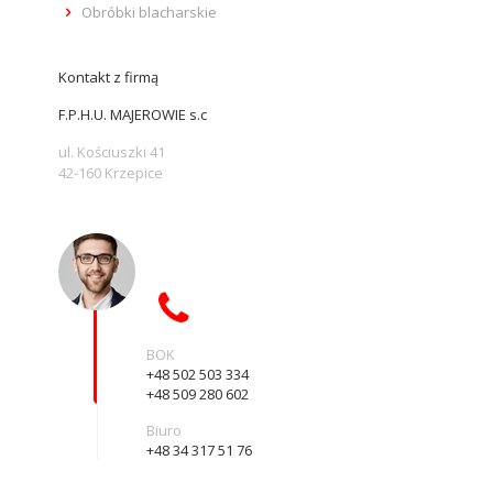
Obróbki blacharskie
Kontakt z firmą
F.P.H.U. MAJEROWIE s.c
ul. Kościuszki 41
42-160 Krzepice
BOK
+48 502 503 334
+48 509 280 602
Biuro
+48 34 317 51 76