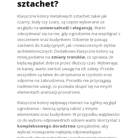
sztachet?
Klasyczne kolory metalowych sztachet, takie jak
czarny, biały czy szary, są często wybierane ze
względu na
uniwersalność i elegancję
. Warto
zdecydować się na nie, gdy ogrodzenie ma współgrać z
otoczeniem oraz budynkiem. Odcienie te pasują
zarówno do tradycyjnych, jak i nowoczesnych stylów
architektonicznych. Dodatkowo klasyczne kolory są
mniej podatne na
zmiany trendów
, co sprawia, że
będą wyglądać dobrze przez dłuższy czas. Wybierając
te barwy, warto zwrócić uwagę na ich zalety. Przede
wszystkim są łatwe do utrzymania w czystości oraz
odporne na zabrudzenia. Ponadto nie przyciągają
nadmiernie uwagi, co pozwala skupić się na innych
elementach aranżacji przestrzeni.
Klasyczne kolory wpływają również na ogólny wygląd
ogrodzenia – tworzą spójną całość z innymi
elementami oraz budynkiem. W przypadku wątpliwości
co do wyboru odpowiednich odcieni warto skorzystać z
kompleksowego doradztwa
specjalistów, aby
wybrać rozwiązanie najlepiej odpowiadające
indywidualnym potrzebom i oczekiwaniom inwestora.